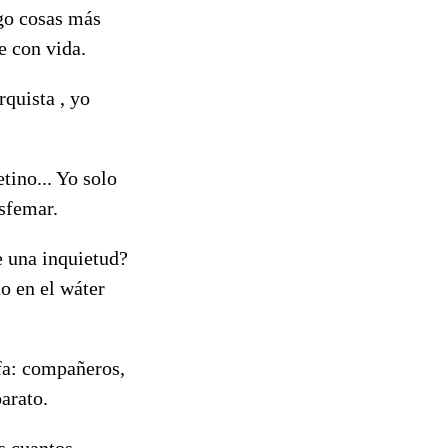
ngo cosas más
e con vida.
rquista , yo
tino... Yo solo
asfemar.
e una inquietud?
o en el wáter
ofa: compañeros,
arato.
s cuantos