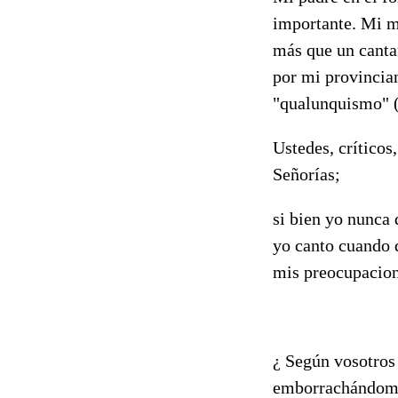
importante. Mi m
más que un cantan
por mi provincian
"qualunquismo" (
Ustedes, críticos
Señorías;
si bien yo nunca 
yo canto cuando q
mis preocupacion
¿ Según vosotros
emborrachándome,