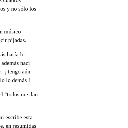
os y no sólo los
 un músico
cir pijadas.
ás haría lo
y además nací
r: ¡ tengo aún
lo lo demás !
 el "todos me dan
ni escribe esta
ue, en resumidas