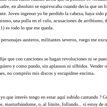
adre, en absoluto se equivocaba cuando decía que un l
te. Joven ingenuo yo he perdido la cabeza, haya sido po
ismo, una polla en el culo, acusaciones de arribismo, 
1) es todo lo que me queda.
, personajes austeros, militantes severos, ruego me ex
dije que con canciones se hagan revoluciones ni se pue
uiero y como puedo, sin aplausos ni silbidos. Vender o
es, no compréis mis discos y escupidme encima.
 yo que interés tengo en estar aquí subido cantando ?
 masturbándome, o, al límite, follando... si estoy de 