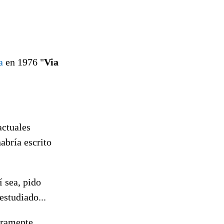
a
en 1976 "
Via
actuales
abría escrito
 sea, pido
estudiado...
eramente