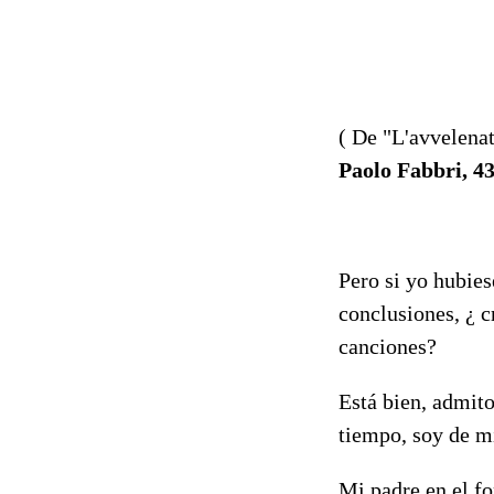
( De "L'avvelena
Paolo Fabbri, 4
Pero si yo hubies
conclusiones, ¿ c
canciones?
Está bien, admito
tiempo, soy de mi
Mi padre en el f