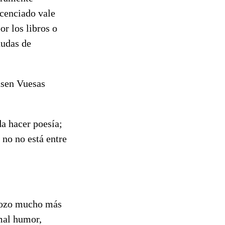
icenciado vale
r los libros o
dudas de
cusen Vuesas
da hacer poesía;
 no no está entre
 Gozo mucho más
mal humor,