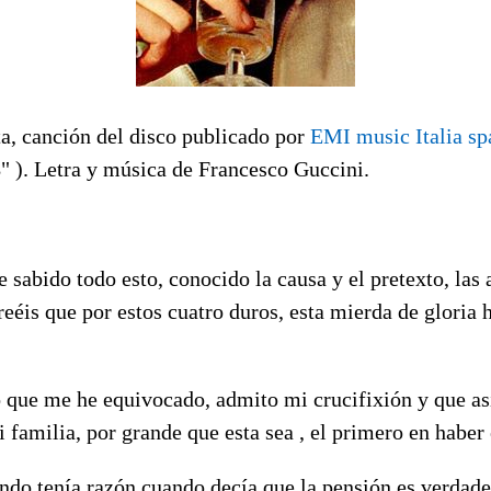
ta, canción del disco publicado por
EMI music Italia sp
3
" ). Letra y música de Francesco Guccini.
e sabido todo esto, conocido la causa y el pretexto, las 
reéis que por estos cuatro duros, esta mierda de gloria h
 que me he equivocado, admito mi crucifixión y que así
 familia, por grande que esta sea , el primero en haber 
ondo tenía razón cuando decía que la pensión es verdad