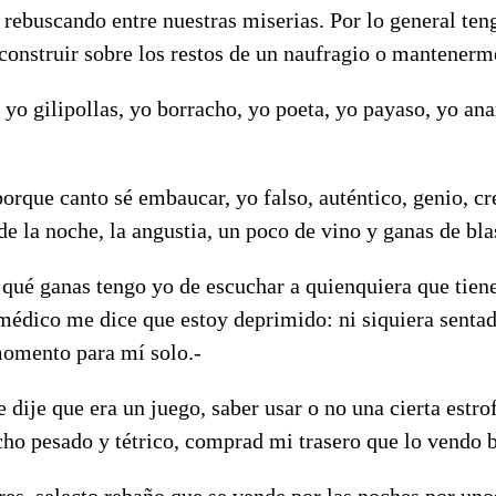
 rebuscando entre nuestras miserias. Por lo general te
 construir sobre los restos de un naufragio o mantenerm
 yo gilipollas, yo borracho, yo poeta, yo payaso, yo ana
orque canto sé embaucar, yo falso, auténtico, genio, cre
 de la noche, la angustia, un poco de vino y ganas de bl
 qué ganas tengo yo de escuchar a quienquiera que tien
médico me dice que estoy deprimido: ni siquiera sentad
omento para mí solo.-
 dije que era un juego, saber usar o no una cierta estr
cho pesado y tétrico, comprad mi trasero que lo vendo b
es, selecto rebaño que se vende por las noches por uno